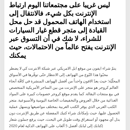
ليس غريبا على مجتمعاتنا اليوم ارتباط
الإنترنت بكل شيء، فالانتقال إلى
استخدام الهاتف المحمول قد حل محل
القيادة إلى متجر قطع غيار السيارات
للشراء، لا شك في أن التسوق عبر
الإنترنت يفتح عالماً من الاحتمالات، حيث
يمكنك
يتمّ شراء ايفون من موقع ابل الامريكي عبر شبكة الانترنت كي لا يضطر
محبّوا هذا النّوع من الهواتف إلى الانتظار حتّى توفّرها في الأسواق
المحلّيّة؛ حيث يعدّ الافون واحداً من أفضل الهواتف المنشرة في كافّة أنحاء
العالم كروجر هو متجر على الإنترنت من بين المتاجر الأمريكية المتخصص
في بيع منتجات البقالة. كما يقدم موقع كروجر خصومات كبيرة على المواد
الغذائية من خلال العروض والتخفيضات الخاصة اليومية والأسبوعية. متجر
الكتب العربي الذي يوفر الكتب العربية بمختلف مواضيعها ويسهل عملية
الحصول عليها، حيث بإمكانك شراء كتبك المفضلة عن طريق الإنترنت دون
بذل أي مجهود أو استغراق وقت طويل في البحث، حيث يرفع جملون شعار
(كتابك إلى لبابك أفضل 5 ألعاب على الهواتف الذكية لعام 2020