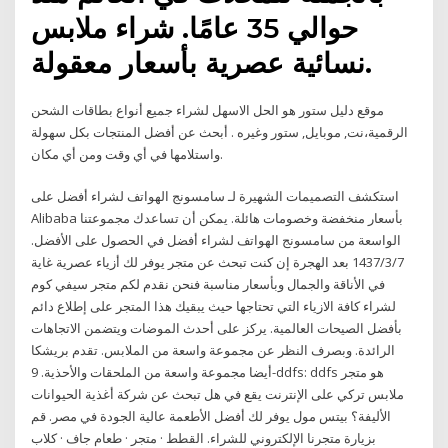
حوالي 35 عامًا. شراء ملابس
نسائية عصرية بأسعار معقولة.
موقع دليل ستور هو الحل الاسهل لشراء جميع أنواع بطاقات الشحن
الرقمية،نت, موبايل, ستور وغيره . أبحث عن أفضل المنتجات بكل سهولة
واستلامها في أي وقت ومن أي مكان.
استكشف التصميمات الشهيرة لـ سامسونج الهواتف لشراء أفضل على
Alibaba بأسعار منخفضة وخصومات هائلة. يمكن أن تساعدك مجموعتنا
الواسعة من سامسونج الهواتف لشراء أفضل في الحصول على الأفضل.
7‏‏/3‏‏/1437 بعد الهجرة إن كنت تبحث عن متجر يوفر لك أزياء عصرية غاية
في الأناقة والجمال وبأسعار مناسبة فنحن نقدم لكم متجر سيفي كوم
لشراء كافة الازياء التي تحتاجها حيث يبقيك هذا المتجر على إطلاع دائم
بأفضل الصيحات العالمية. يركز على أحدث الموضات ويتضمن الاتجاهات
الرائدة. وبصرف النظر عن مجموعة واسعة من الملابس. تقدم بريشكا
أيضا مجموعة واسعة من الملحقات والأحذية. 9-ddfs: ddfs هو متجر
ملابس تركي على الإنترنت يقع في هل تبحث عن شركة أغذية الحيوانات
الأليفة؟ بيتس مول يوفر لك أفضل الأطعمة عالية الجودة في مصر. قم
بزيارة متجرنا الإلكتروني للشراء. القطط · متجر · طعام جاف · كلاب