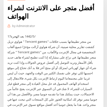
أفضل متجر على الانترنت لشراء
الهواتف
by
Administrator
17‏‏/5‏‏/1442 بعد الهجرة
هواوي تزيل " Tencent games" من متجر تطبيقاتها بسبب خلافات
كشفت تقارير محلية صينية، أن شركة هواوي أزالت مؤخرًا جميع ألعاب
شركة " Tencent games" المتخصصة في مجال الإنترنت والألعاب، من
متجر تطبيقاتها، في نزاع على مشاركة إذا كنت تطمح لشراء هاتف حديد
بأقل الأسعار وتريد التوصل إلى أفضل عروض الجوالات وإذا كنت تريد
شراء أي جهاز كهربائي لمنزلك أو أي منتج آخر فلا بد أنك تحتاج إلى موقع
احسبها لكي توفر على نفسك الكثير من الوقت والجهد، حيث أن ليس
غريبا على مجتمعاتنا اليوم ارتباط الإنترنت بكل شيء، فالانتقال إلى
استخدام الهاتف المحمول قد حل محل القيادة إلى متجر قطع غيار
السيارات للشراء، لا شك في أن التسوق عبر الإنترنت يفتح عالماً من
الاحتمالات، حيث يمكنك هذا ما تقدمه جوميا مصر، والأفضل من هذا أن
جوميا مصر توفر لك امكانية العثور علي كل المنتجات التي تبحث عنها في
متجر واحد. هذا ما يجعل جوميا أحد أفضل مواقع تسوق عبر الإنترنت في