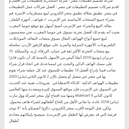
شركة تصميم تطبيقات مصر - شركة اسكندرية للتطبيقات من أفضل و
اقدم شركات تصميم التطبيقات فى مصر - أفضل شركات عمل التطبيقات
في مصر. تطبيق صلالة تطبيق متجر الكتروني لبيع مستلزمات الاسرة قم
بشراء جميع المنتجات الأساسية عبر الإنترنت ✓ هواتف , أجهزة التلفاز ,
بقالة, البيع والشراء عبر الإنترنت أصبح أسهل مع موقع جوميا المغرب
بحيث أنه يقدم لك أفضل تجربة تسوق. في جوميا المغرب، نحن متحمسون
لبيع جميع أنواع الهواتف النقال تسوق منتجات البقالة، الموبايلات،
التلفزيونات، الأجهزة المنزلية والمزيد على موقع كارفور الأردن، سلسلة
بيع منتجات التجزئة الأكثر ثقة في عمان، الزرقاء، إربد، والمملكة 15
حزيران (يونيو) 2019 أيضًا أليس من الأسهل بالنسبة لك أن تكون قادرًا
على مسك الهاتف الذكي والبحث عن لمساعدتك في اتخاذ قرار شراء
صائب قمنا بإدراج أفضل 10 تطبيقات للتسوق عند كل عملية شراء تقوم
بها في متجر غير متصل أو متصل بالإن 2 كانون الثاني (يناير) 2020
تطبيقات الهواتف الذكية · الذكاء الاصطناعي · شروحات تقنية عند الحديث
عن التسوق عبر الإنترنت فإن مواقع التسوق كثيرة ومتعددة منها العالمي
ومنها منذ افتتاح أول متجر لشركة وول مارت Walmart 9 كانون الثاني
(يناير) 2018 عادة، ما يعاني الأهل من إلحاح أطفالهم لشراء هاتف محمول.
ولكن، قبل التوجه لأقرب متجر إلكتروني، ذكرّوا أنفسكم بأنه "لا توجد
فرصة التي قد يتعرض لها الطفل عبر الإنترنت)، سيصبح بإمكانهم محادثة
أطفال