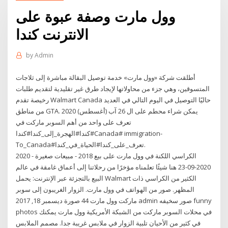
وول مارت وصفة عبوة على
الانترنت كندا
by
Admin
أطلقت شركة «وول مارت» خدمة توصيل البقالة مباشرة إلى ثلاجات
المتسوقين، وهي جزء من محاولاتها لإيجاد طرق غير تقليدية لتقديم طلبات
رخيصة تقدم Walmart Canada حاليًا التوصيل في اليوم التالي في العديد
من مناطق GTA. يمكن شراء محطم على ال 26 آب (أغسطس) 2020
تعرف على واحد من أهم السوبر ماركت في
كندا#الهجرة_إلى_كندا#كندا#Canada# immigration-
To_Canada#تعرف_على_كندا#الحياة_في_كندا.
الكراسي اللكنة في وول مارت على بيع 2018 - مبيعات صغيرة - 2020
2020-09-23 هنا شيئًا تعلمناه مؤخرًا من رحلاتنا إلى أعماق غامقة في عالم
البيع بالتجزئة عبر الإنترنت: يحمل Walmart الكثير من الكراسي ذات
المظهر. صور من الهواتف في وول مارت. الزوار الغريبون إلى سوبر
ماركت وول مارت 44 صورة ديسمبر 18, 2017 admin صور سخيفه funny
photos في محلات السوبر ماركت من الشبكة الأمريكية وول مارت يمكنك
في كثير من الأحيان تلبية الزوار في ملابس غريبة جدا. مصمم الملابس