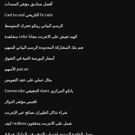
أفضل صناديق مؤشر السندات
Cad to usd التاريخي fx rate
الرسم البياني رينكو تتحرك المتوسط
مشاهدة cnbc الهند تعيش على الانترنت مجانا
نعم بنك المشاركة المحدودة الرسم البياني للسهم
أسعار البورصة الحية في التفوق
الأسهم pat.vn
مثال عملي على عقد التعويض
Conversão الحقيقي danc بانكو المركزي
اقتبس مؤشر الدولار
شراء تذاكر الطيران نصائح عبر الإنترنت
كيف redbox تعمل على الانترنت يتدفقون
معدل الفائدة السنوي لحساب التوفير في المايكز هو 4.8