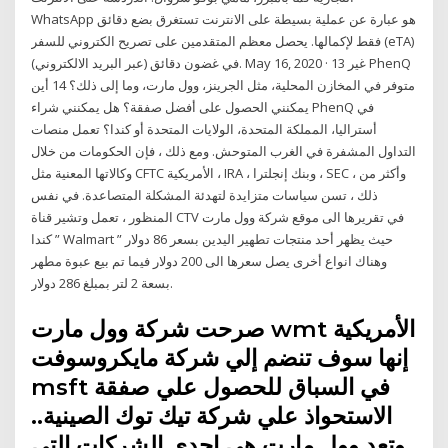
WhatsApp هو عبارة عن عملية بسيطة على الانترنت تستغرق بضع دقائق
فقط لإكمالها. يحصل معظم المتقدمين على تصريح الكتروني للسفر (eTA)
(عبر البريد الالكتروني) في غضون دقائق. May 16, 2020 · 13 غير PhenQ
متوفر في المخازن المحلية، مثل الجرينز، وول مارت، وما إلى ذلك؟ 14 أين
يمكنني الحصول على أفضل صفقة؟ هل يمكنني شراء PhenQ في
أستراليا، المملكة المتحدة، الولايات المتحدة أو كندا؟ تعمل منصات
التداول المشفرة في الغرب المتوحش. ومع ذلك ، فإن الحكومات من خلال
وكالاتها المعنية مثل CFTC الأمريكية ، IRA ، وبنك إنجلترا ، SEC ، وأكثر من
ذلك ، تسن سياسات متزايدة لتهدئة المشكلة المتصاعدة. في نفس
المنظور ، تعمل وتشير قناة CTV في تقريرها الى موقع شركة وول مارت
كندا ” Walmart ” حيث يظهر أحد منتجات تطهير اليدين بسعر 86 دولار
وهناك انواع أخرى يصل سعرها الى 200 دولار فيما تم بيع عبوة مطهر
بسعة 2 لتر بمبلغ 286 دولار.
صرحت شركة وول مارت wmt الأمريكية
إنها سوف تنضم إلي شركة مايكروسوفت
msft في السباق للحصول علي صفقة
الاستحواذ علي شركة تيك توك الصينية..
وتعد وول مارت هي إحدى الشركات التي