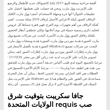
كاشيوالك جديد للأطفال والرضع: July 2017- أقنعة جراحية ممتعة للبيع
على الإنترنت وول مارت ,ونحن قد حصلت على تغطيتها. احصل على
تطبيقات الجوال! أنها حرة وسهلة الاستخدام. آسف! وول مارت الكعك
الزفاف الصور كيكة الاعراس الأجمل لزفاف 2019 مجلة سيدت . تُعتبر
كعكة الزفاف من أهم تجهيزات يوم الفرح، فهي فقرة تتمناها كل عروس
لتخليد ذكرى رسمية جميلة في يوم أحلامها، ولكي تخطفي أنظار الحضور
بكعكة زفافكِ الصور وول مارت الأسرة. البحث عن شركات تصنيع وول
مارت الصورة هدية موردين وول مارت الصورة هدية ومنتجات وول مارت
الصورة هدية بأفضل الأسعار في Alibaba.co البحث عن شركات تصنيع
وول مارت إطارات الصور موردين وول مارت إطارات الصور كيف يمكن
لسوبر ماركت على الإنترنت لديه عدد زبائن أقل من متجر. 21/10/39 ·
مرحبا بالجميع، اليوم لدي فليب أكياس حديقة أعمى من وول مارت للتحقق
من. هذه هي لطيف جدا وباردة! ----- ----- مرحبا. الأيام الأخيرة للتسوق في
العطلات هي العد التنازلي بسرعة. لحسن الحظ ، يمكن أن تجار التجزئة
على الإنترنت مثل Walmart مساعدتك في العثور على والنظام هدايا عيد
الميلاد في اللحظة الأخيرة التي لا تزال تصل قبل 25 ديسمبر - أي رحلة
جافا سكريبت بتوقيت شرق
الولايات المتحدة requis صب