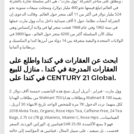
، ويطلق على متاجر الشركة "وول مارت"، هي أكبر سلسلة تجارة بالتجزئة
في العالم (تبلغ قيمتها نحو 400 مليار دولار)، وسجلت مبيعات سنوية نحو
524 مليار دولار في أكثر من 11 ألف متجر حول العالم.. وقالت الدعوى إن
الشركة أنشأت نظاما، حول 5 آلاف صيدلية داخل بدأت وول مارت عملها
في سنة 1962 وفي عام 1968 فتحت متجر لها في ولاية أركنساس وهي
تملك الآن السلسلة أكثر من 6200 متجر حول العالم ، منها 3800 في
الولايات المتحدة والبقية متفرقة بين 14 دولة من أبرزها كندا و المكسيك و
بريطانيا و ألمانيا.
ابحث عن العقارات في كندا واطلع على
العقارات المدرجة في كندا . منازل للبيع
في كندا على CENTURY 21 Global.
2. وول مارت - فبراير - أبريل أبريل تمنح هذه اليانصيب خمسة آلاف دولار
من بطاقات الهدايا Walmart وبطاقات هدايا 750 Walmart بقيمة 100 $
لكل منهما. تردد الدخول: 78 مرة للشخص الواحد تاريخ الانتهاء: 30 أبريل ،
2018 Alvita Teas, Organic, Rose Hips Tea, Caffeine Free, 24 Tea
Bags, 2.75 oz (78 g) ,Vitamins, Vitamin C, Rose Hips ,الفيتامينات،
فيتامين ج، الوركين الوردية, السعر:SAR 25.00 .فهو لا يمنع الأكسدة
فحسب ، بل سيعيد ، على سبيل المثال ، فيتامين هـ المؤكسد إلى حالته