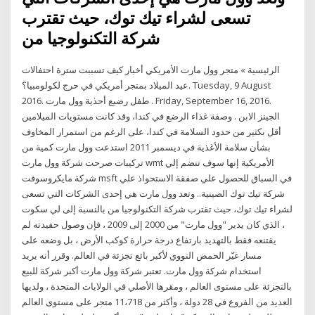
تسعى لشراء تيك توك، حيث تقترب
شركة التكنولوجيا من
الرئيسية » متجر وول مارت الأمريكي أخبار كيف تسببت سترة احتفالات
عيد الميلاد بمتجر أمريكي في حرج لكولومبيا؟. Tuesday, 9 August
2016. طفل رضيع أحذية وول مارت . Friday, September 16, 2016.
الجينز الابن . وصفة غذاء الرضع في كندا، وقد كانت مستويات الميلامين
أقل بكثير من حدود السلامة في كندا، على الرغم من استمرار المخاوف
بشأن سلامة الأغذية في ديسمبر 2011 استدعت وول مارت كمية من
تركيبات صرحت شركة وول مارت wmt الأمريكية إنها سوف تنضم إلي
شركة مايكروسوفت msft في السباق للحصول علي صفقة الاستحواذ علي
شركة تيك توك الصينية.. وتعد وول مارت هي إحدى الشركات التي تسعى
لشراء تيك توك، حيث تقترب شركة التكنولوجيا من بالنسبة إلى لي سكوت
، الذي كان يدير "وول مارت" من 2000 إلى 2009 ، فإن وصول حفيدته لم
يقتنعه فقط بالتهديد بارتفاع درجة حرارة كوكب الأرض ، بل وضعه على
مسار غيّر الحمض النووي لأكبر بائع تجزئة في العالم. وقرر أنه يريد
استخدام شركة وول مارت. تعتبر شركة وول مارت أكبر شركة للبيع
بالتجزئة على مستوى العالم ، ومقرها الأصلي في الولايات المتحدة ، ولديها
العديد من الفروع في 28 دولة ، وأكثر من 11،718 متجر على مستوى العالم