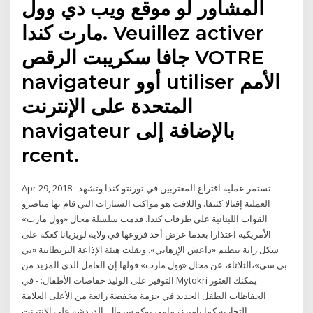
المشاور لو موقع ويب دي وول
مارت كندا. Veuillez activer
جافا سكريبت الرقص VOTRE
navigateur أوو utiliser الأمم
المتحدة على الإنترنت
navigateur بالإضافة إلى
rcent.
Apr 29, 2018 · تستمر عملية اقتراع المغتربين في تورنتو كندا وتشهد
العملية إقبالا كثيفا. واللافت هو مواكب السيارات التي قام بها مناصرو
القوات اللبنانية على طرقات كندا. قدمت سلسلة محال «وول مارت»
الأمريكية اعتذارا بعدما عرض أحد فروعها في ولاية لويزيانا كعكة على
شكل راية تنظيم «داعش الإرهابي». ونقلت هيئة الإذاعة البريطانية «بي
بي سي»،الثلاثاء، عن محال «وول مارت» قولها إن العامل الذي المزيد من
التوفير على الوليد حفاضات الأطفال: - في Mytokri يمكنك العثور
الحفاظات الطفل الجديد في حزمة مخفضة رائعة من الأعلى العلامة
التجارية كما بامبرز، مامي بوكو سروال. الدردشة على الانترنت