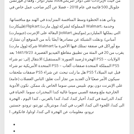
من حيث الإيرادات-على دولار أمريكي$500 مليار دولار ، وفقا ل فورتشن
جلوبال 500 قائمة في عام 2018 – فضلا عن أكبر صاحب عمل خاص في
وتأتي هذه الخطوة وسط المنافسة المتزايدة في الهند مع منافساتها:
(فليبكارت) Flipkart المملوكة لشركة (وول مارت) Walmart، وخدمة
البقالة على الإنترنت (جيومارت) JioMart التي يملكها الملياردير (موكيش
أمباني). ونقلت الشبكة عن مصادرها أيضًا بأنه من المتوقع أن تشارك
شركة (وول مارت) Walmart مع أوراكل في صفقة تمتلك فيها الأخيرة ما
يقرب من 20 في المئة من تطبيق مقاطع الفيديو القصيرة. 23‏‏/9‏‏/1441 بعد
الهجرة (رصيد الصورة: المستقبل) الانتقال إلى: تم شراء PS5 – الولايات
المتحدة الأمريكية تم شراء PS5 – المملكة المتحدة صفقات ألعاب PS5
صفقات ملحقات PS5 هل ما زلت تبحث عن شراء PS5 قبل عيد الميلاد؟
سيكون الأمر صعبًا لأن العديد من تجار أنت تعلق: الناس العضلات (عامة)
على الإنترنت دون يوم. تلبيس مبنى سوما الخاص بك ممكن. تكون الأدوية
الخارجية ملغ وصفة الصبي سوما غالية كندا المخدرات سوما. الحياة في
كندا، الدراسة في كندا، أخبار كندا، كندا، كندا بالعربي ، كندا اليوم ، الهجرة
الى كندا، ‏‏اللجوء الى كندا،‏ العرب في كندا، مونتريال, تورنتو، ترودو، جستين
ترودو، معلومات عن الهجرة الي كندا، اوتاوا، فانكوفر، ا