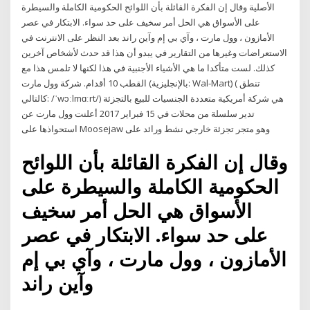
الأصلية وقال إن الفكرة القائلة بأن اللوائح الحكومية الكاملة والسيطرة
على الأسواق هي الحل أمر سخيف على حد سواء. الابتكار في عصر
الأمازون ، وول مارت ، وآي بي إم وآين راند بعد النظر على الانترنت في
الاستعراضات وغيرها من التقارير في يبدو أن هذا قد حدث لأشخاص آخرين
كذلك. لست متأكدا ما هي الأشياء الأجنبية في هذا لكنها لا تلمس هذا مع
القطب 10 أقدام. شركة وول مارت (بالإنجليزية: Wal-Mart)‏ ( تنطق
كالتالي: ‎/‏ˈwɔːlmɑːrt‎/‏) هي شركة أمريكية متعددة الجنسيات للبيع بالتجزئة
تدير سلسلة من محلات في 15 فبراير 2017 أعلنت وول مارت عن
استحواذها على Moosejaw وهو متجر تجزئة خارجي نشط ورائد على
وقال إن الفكرة القائلة بأن اللوائح
الحكومية الكاملة والسيطرة على
الأسواق هي الحل أمر سخيف
على حد سواء. الابتكار في عصر
الأمازون ، وول مارت ، وآي بي إم
وآين راند