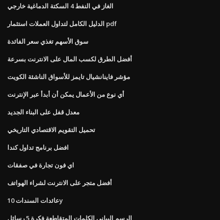
الغاز في النفط 4 السكتة الدماغية خارجي
الدليل الكامل لتداول العملات استثمار pdf
سوق الأسهم تغذي سعر الفائدة
أفضل الطرق لكسب المال على الانترنت بسرعة
مؤشر فاينانشيال تايمز للأسواق الناشئة الكويت
أي نوع من الأعمال يمكن أن أبدأ عبر الإنترنت
معدل قفل على البناء الجديد
تحميل التقويم الاقتصادي التاريخي
افضل برنامج تداول كندا
اي فون تجارة في صفقات
أفضل متجر على الانترنت لشراء الهواتف
عائدات السندات 10y
الرسم البياني الكلمات المتقاطعة فكرة 5 رسائل