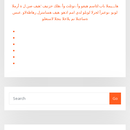
هاـــيملا باب:لئاسم هيفو وأ ،نوثلث وأ ،هلك حزنيف ؛هيف صن ل ة أرملا
لوبو .نوعبرأ لجرلا لوبلو لدي امم اذهو .هيف هسامترل رهاظةلاو .عبس
ةساجنلا نم يلاخلا بنجلا لاستغلو
Go