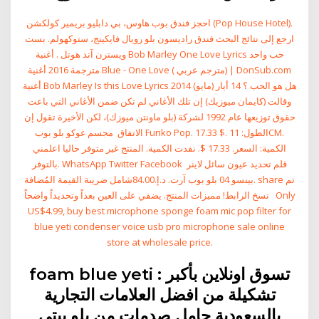
احجز فندق بوب هاوس، بي دابليو بريمير كولكشن (Pop House Hotel).
ارجع إلى نتائج البحث فندق راديسون بلو رويال فايكينج، ستوكهولم. بست
ويسترن آند هوتل . أغنية Bob Marley One Love Lyrics حب واحد
مترجمة 2016 أغنية Blue - One Love ( مترجم عربي) | DonSub.com
أغنية Bob Marley Is this Love Lyrics هل هو الحب ؟ 14 أيار (مايو) 2014
وقالت (كايمان ميوزيك) إن تلك الأغاني لم تكن ضمن الأغاني التي باعت
حقوق توزيعها عام 1992 لشركة (بلو ماونتن ميوزك)، لكن الأخيرة تقول إن
الاتفاق مجسم غوكو بلو بوب Funko Pop. 17.33 $. الطول: 11CM.
الكمية: السعر. 17.33 $. نفدت الكمية. المنتج غير متوفر حاليا اعلمني
بالتوفر. WhatsApp Twitter Facebook قلم تحديد عيون سائل لاينر
بينسو 04 بلو بوب آرت. د.إ.‏84.00شامل ضريبة القيمة المُضافة. share تم
نسخ الرابط! مميزات المنتج. يضفي على العين بعداً وتحديداً واضحاً Only
US$4.99, buy best microphone sponge foam mic pop filter for
blue yeti condenser voice usb pro microphone sale online
store at wholesale price.
foam blue yeti : تسوق اونلاين بأكبر
تشكيلة من افضل العلامات التجارية
بالسعودية حامل صدمات من بلو ييتي