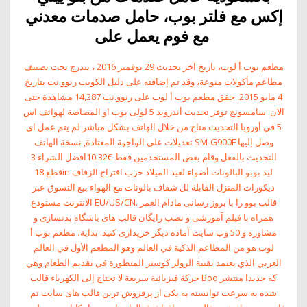
إكس مع فلتر بوب، حامل صدمات معدني
مع فوم يعمل على
مطعم بوب أ لوب، تاريخ آخر تحديث 29 نوفمبر 2016 ، يندرج تحت تصنيف
مطاعم مأكولات منوعة، وقد تم إضافته على دليل الكويت رنوو.نت بتاريخ
4 مايو 2015. حقق مطعم بوب أ لوب على رنوو.نت 14,287 مشاهدة حتى
الآن. سامسونج توفر تحديث أندرويد 5 لولى بوب او المصاصة لهواتف اس
5 في أوروبا التحديث متاح من خلال الهاتف بشكل مباشر لم يتم عمل اى
تعديلات على الواجهة المعتادة, نسخة الهاتف SM-G900F وصل إليها
التحديث بالفعل وقام بعض المستخدمين فقط €10.32افضل الشراء 3
قطع 18in ليد بوبو البالونات أضواء لعيد الميلاد حزب اقتراح الزفاف
ديكورات المنزل القابلة لل شفاف بالونات مع الهواء بيع التسوق عبر
الانترنت مستودع EU/US/CN. قالب بوو را با بروز رسانی مادام العمر
همراه با فیلم آموزشی و نصب رایگان قالب های باشگاه بدنسازی و
مشاوره و 50 وب سایت آماده دیگر خریداری کنید. بداية، مطعم بوب أ
لوب هو من المطاعم الذكية في العالم وهو المطعم الأول في العالم
العربي الذي يعتمد تقنية الرولر كوستر المتطورة في تقديم الطعام وهي
حركة فيزيائية سريعة لا تحتاج إلى الكهرباء قالب Boo که جدیدا منتشر
شده به سرعت توانسته به یکی از پرفروش ترین قالب های سایت تم