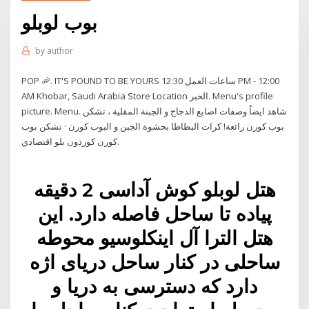
بوب لوبلو
by
author
POP 🦐. IT'S POUND TO BE YOURS ساعات العمل 12:30 PM - 12:00
AM Khobar, Saudi Arabia Store Location الخبر. Menu's profile
picture. Menu. شاهد ايضاً وصفات اصابع الدجاج و الجبنة المقلية ، تشكن
بوب كورن رائعة! كرات البطاطا بحشوة الجبن و البوب كورن · تشكن بوب
كورن كوردون بلو اقتصادي.
هتل لوبلو کوش آداسی 2 دقیقه
پیاده تا ساحل فاصله دارد. این
هتل الترا آل اینکلوسیو محوطه
ساحلی در کنار ساحل دریای اژه
‏دارد که دسترسی به دریا و