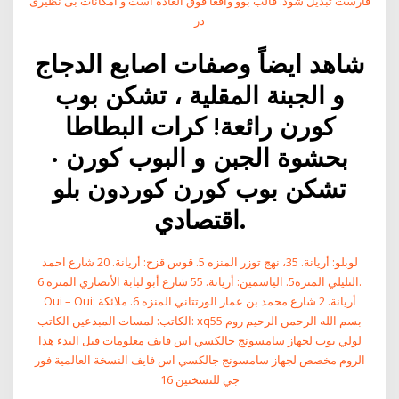
فارست تبدیل شود. قالب بوو واقعا فوق العاده است و امکانات بی نظیری
در
شاهد ايضاً وصفات اصابع الدجاج
و الجبنة المقلية ، تشكن بوب
كورن رائعة! كرات البطاطا
بحشوة الجبن و البوب كورن ·
تشكن بوب كورن كوردون بلو
اقتصادي.
لوبلو: أريانة. 35، نهج توزر المنزه 5. قوس قزح: أريانة. 20 شارع احمد
التليلي المنزه5. الياسمين: أريانة. 55 شارع أبو لبابة الأنصاري المنزه 6.
Oui – Oui: أريانة. 2 شارع محمد بن عمار الورتتاني المنزه 6. ملائكة
الكاتب: لمسات المبدعين الكاتب: xq55 بسم الله الرحمن الرحيم روم
لولي بوب لجهاز سامسونج جالكسي اس فايف معلومات قبل البدء هذا
الروم مخصص لجهاز سامسونج جالكسي اس فايف النسخة العالمية فور
جي للنسختين 16