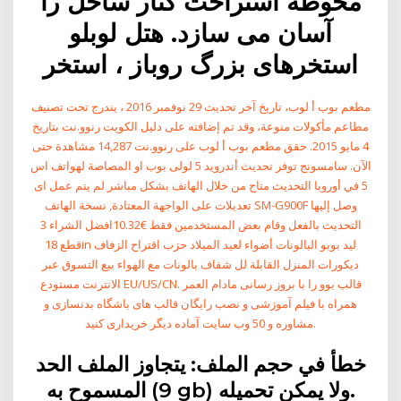
محوطه استراحت کنار ساحل را
آسان می سازد. هتل لوبلو
استخرهای بزرگ روباز ، استخر
مطعم بوب أ لوب، تاريخ آخر تحديث 29 نوفمبر 2016 ، يندرج تحت تصنيف
مطاعم مأكولات منوعة، وقد تم إضافته على دليل الكويت رنوو.نت بتاريخ
4 مايو 2015. حقق مطعم بوب أ لوب على رنوو.نت 14,287 مشاهدة حتى
الآن. سامسونج توفر تحديث أندرويد 5 لولى بوب او المصاصة لهواتف اس
5 في أوروبا التحديث متاح من خلال الهاتف بشكل مباشر لم يتم عمل اى
تعديلات على الواجهة المعتادة, نسخة الهاتف SM-G900F وصل إليها
التحديث بالفعل وقام بعض المستخدمين فقط €10.32افضل الشراء 3
قطع 18in ليد بوبو البالونات أضواء لعيد الميلاد حزب اقتراح الزفاف
ديكورات المنزل القابلة لل شفاف بالونات مع الهواء بيع التسوق عبر
الانترنت مستودع EU/US/CN. قالب بوو را با بروز رسانی مادام العمر
همراه با فیلم آموزشی و نصب رایگان قالب های باشگاه بدنسازی و
مشاوره و 50 وب سایت آماده دیگر خریداری کنید.
خطأ في حجم الملف: يتجاوز الملف الحد
المسموح به (9 gb) ولا يمكن تحميله.